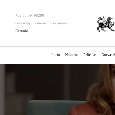
+52 55 59498290
contacto@bestiariofilms.com.mx
Cerrado
Inicio
Nosotros
Películas
Nuevas A