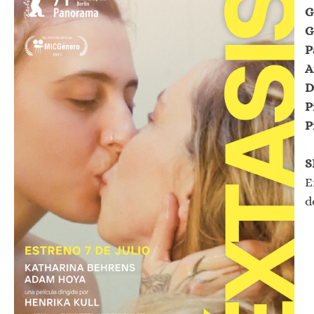
G
G
P
A
D
P
P
S
E
d