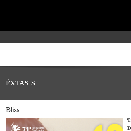
ÉXTASIS
Bliss
T
D