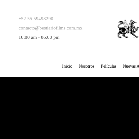
+52 55 59498290
contacto@bestiariofilms.com.mx
10:00 am - 06:00 pm
Inicio
Nosotros
Películas
Nuevas A